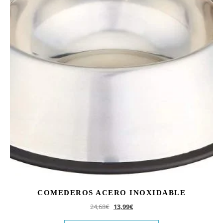
COMEDEROS ACERO INOXIDABLE
El precio original era: 24,68€.
El precio actual es: 13,99€.
24,68
€
13,99
€