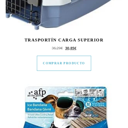
TRASPORTÍN CARGA SUPERIOR
El precio original era: 36,29€.
El precio actual es: 30,85€.
36,29
€
30,85
€
COMPRAR PRODUCTO