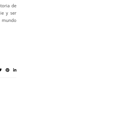
toria de
ie y ser
al mundo