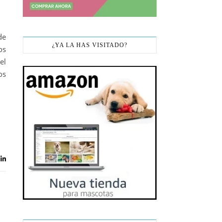
de
¿YA LA HAS VISITADO?
os
el
os