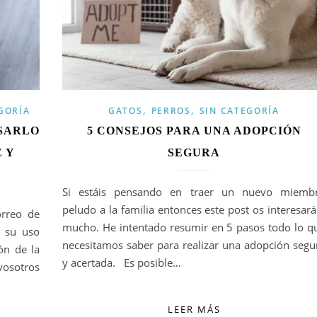
,
,
GORÍA
GATOS
PERROS
SIN CATEGORÍA
SARLO
5 CONSEJOS PARA UNA ADOPCIÓN
 Y
SEGURA
Si estáis pensando en traer un nuevo miemb
peludo a la familia entonces este post os interesará
orreo de
mucho. He intentado resumir en 5 pasos todo lo q
y su uso
necesitamos saber para realizar una adopción segu
ón de la
y acertada. Es posible…
vosotros
LEER MÁS