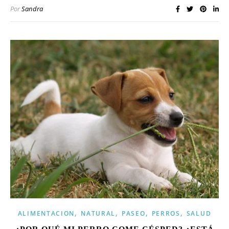
Por
Sandra
,
,
,
,
ALIMENTACION
NATURAL
PASEO
PERROS
SALUD