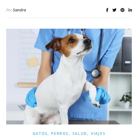
Por
Sandra
,
,
,
GATOS
PERROS
SALUD
VIAJES