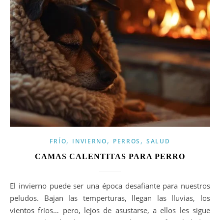
,
,
,
FRÍO
INVIERNO
PERROS
SALUD
CAMAS CALENTITAS PARA PERRO
El invierno puede ser una época desafiante para nuestros
peludos. Bajan las temperturas, llegan las lluvias, los
vientos fríos… pero, lejos de asustarse, a ellos les sigue