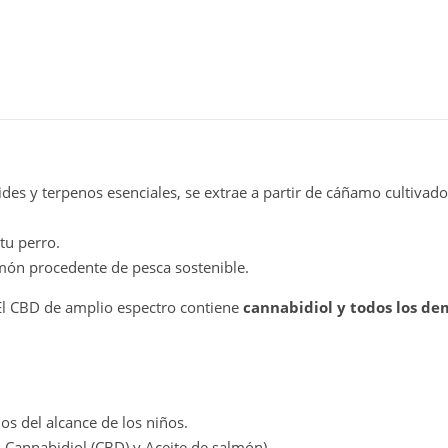
ides y terpenos esenciales, se extrae a partir de cáñamo cultiva
tu perro.
món procedente de pesca sostenible.
l CBD de amplio espectro contiene
cannabidiol y todos los de
os del alcance de los niños.
: Cannabidiol (CBD) y Aceite de salmón)