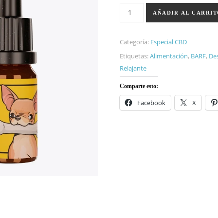
Aceite CBD Perros 3%-Salmón
AÑADIR AL CARRI
Categoría:
Especial CBD
Etiquetas:
Alimentación
,
BARF
,
De
Relajante
Comparte esto:
Facebook
X