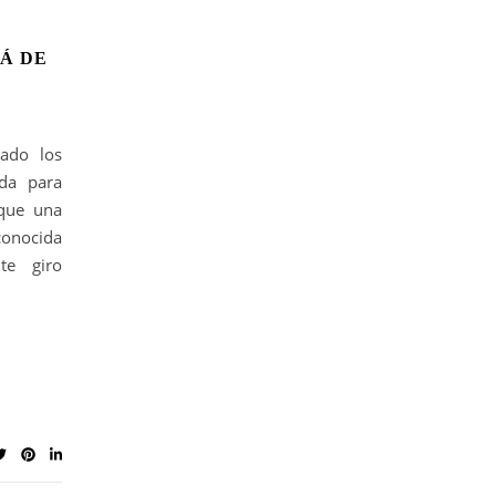
Á DE
ado los
da para
 que una
conocida
te giro