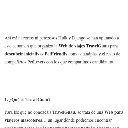
Así es! ni cortos ni perezosos Hulk y Django se han apuntado a
Web de viajes TravelGuau
este certamen que organiza la
para
descubrir iniciativas PetFriendly
como sitandplas y el resto de
compañeros PetLovers con los que compartimos candidatura.
1. ¿Qué es TravelGuau?
TravelGuau
Web para
Para los que no conozcáis
, se trata de una
viajeros mascoteros
… un lugar dónde podremos encontrar
nuestros peludos podrán alojarse
establecimientos dónde
con