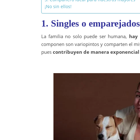
¡No sin ellos!
1. Singles o emparejados
La familia no solo puede ser humana,
hay 
componen son variopintos y comparten el mism
pues
contribuyen de manera exponencial 