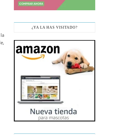
¿YA LA HAS VISITADO?
la
e,