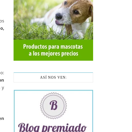
os
o,
o:
ASÍ NOS VEN:
on
 y
en