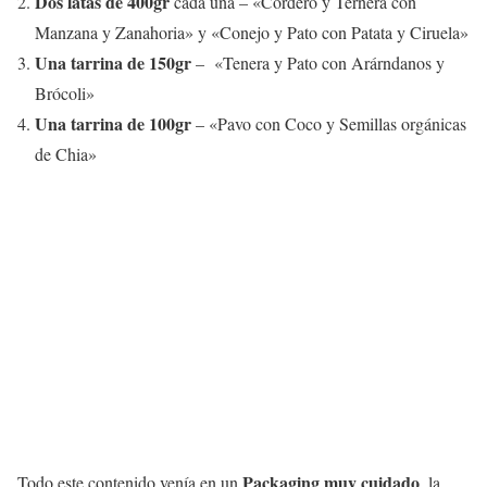
Dos latas de 400gr
cada una – «Cordero y Ternera con
Manzana y Zanahoria» y «Conejo y Pato con Patata y Ciruela»
Una tarrina de 150gr
– «Tenera y Pato con Arárndanos y
Brócoli»
Una tarrina de 100gr
– «Pavo con Coco y Semillas orgánicas
de Chia»
Packaging muy cuidado
Todo este contenido venía en un
, la