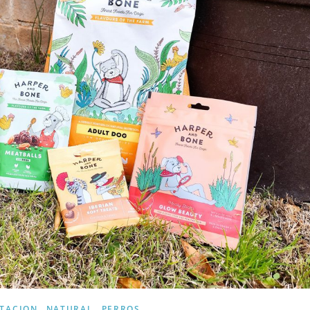
,
,
TACION
NATURAL
PERROS