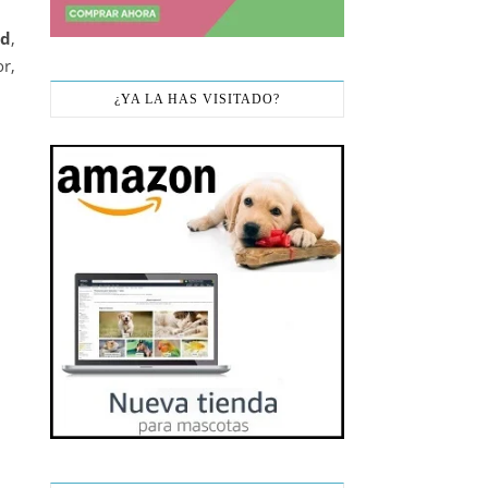
ad
,
or,
¿YA LA HAS VISITADO?