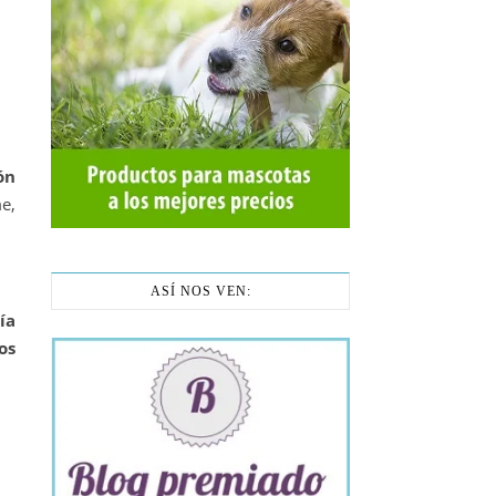
ón
e,
ASÍ NOS VEN:
ía
os