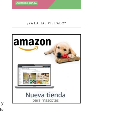
¿YA LA HAS VISITADO?
 y
de